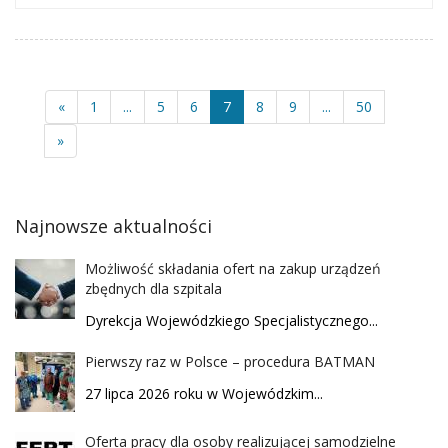
«
1
...
5
6
7
8
9
...
50
»
Najnowsze aktualności
Możliwość składania ofert na zakup urządzeń
zbędnych dla szpitala
Dyrekcja Wojewódzkiego Specjalistycznego...
Pierwszy raz w Polsce – procedura BATMAN
27 lipca 2026 roku w Wojewódzkim...
Oferta pracy dla osoby realizującej samodzielne