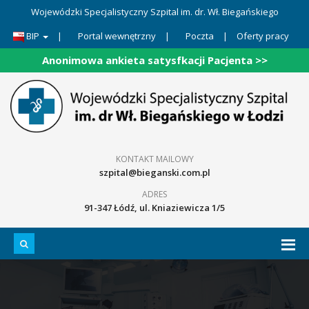
Wojewódzki Specjalistyczny Szpital im. dr. Wł. Biegańskiego
BIP
|
Portal wewnętrzny
|
Poczta
|
Oferty pracy
Anonimowa ankieta satysfkacji Pacjenta >>
KONTAKT MAILOWY
szpital@bieganski.com.pl
ADRES
91-347 Łódź, ul. Kniaziewicza 1/5